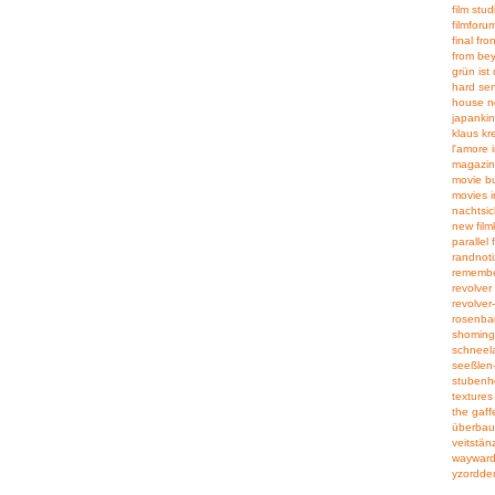
film stud
filmfor
final fron
from be
grün ist
hard se
house n
japanki
klaus kr
l'amore i
magazin
movie bu
movies i
nachtsic
new filmk
parallel 
randnot
remember
revolver
revolver
rosenb
shoming
schneel
seeßlen
stubenh
textures 
the gaff
überbau
veitstän
wayward
yzordderr