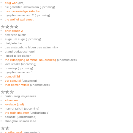
drug war
(dvd)
die geliebten schwestern (upcoming)
das merkwürdige kätzchen
nymphomaniac vol. 2 (upcoming)
the wolf of wall street
✯✯✯✯
anchorman 2
american hustle
auge um auge (upcoming)
blutgletscher
das erstaunliche leben des walter mitty
grand budapest hotel
i used to be darker
the kidnapping of michel houellebecq
(undistributed)
love steaks (upcoming)
non-stop (upcoming)
nymphomaniac vol 1
pompeii 3d
der samurai
(upcoming)
that demon within
(undistributed)
✯✯✯
crulic - weg ins jenseits
erbarmen
lovelace (dvd)
man of tai chi (upcoming)
the midnight after
(undistributed)
parasite (undistributed)
shanghai, shimen road
✯✯
another world
(upcoming)