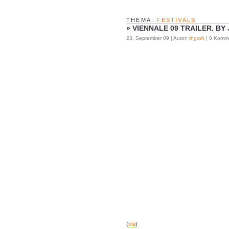
THEMA:
FESTIVALS
»
VIENNALE 09 TRAILER. BY
23. September 09 | Autor:
thgroh
| 0 Komm
(
via
)