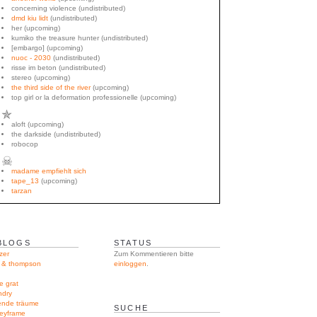
concerning violence (undistributed)
dmd kiu lidt
(undistributed)
her (upcoming)
kumiko the treasure hunter (undistributed)
[embargo] (upcoming)
nuoc - 2030
(undistributed)
risse im beton (undistributed)
stereo (upcoming)
the third side of the river
(upcoming)
top girl or la deformation professionelle (upcoming)
✯
aloft (upcoming)
the darkside (undistributed)
robocop
☠
madame empfiehlt sich
tape_13
(upcoming)
tarzan
BLOGS
STATUS
zer
Zum Kommentieren bitte
l & thompson
einloggen
.
e grat
ndry
rende träume
SUCHE
keyframe