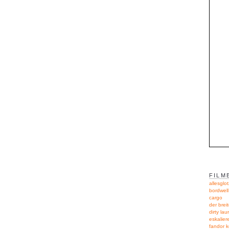
FILM
allesglot
bordwel
cargo
der breit
dirty lau
eskalie
fandor 