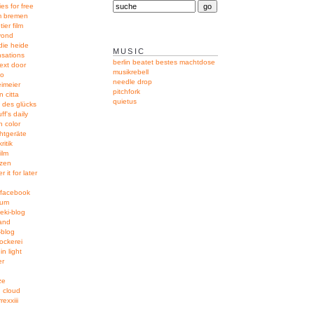
ies for free
um bremen
tier film
yond
 die heide
MUSIC
nsations
berlin beatet bestes
machtdose
ext door
musikrebell
no
needle drop
eimeier
pitchfork
n citta
quietus
 des glücks
ff's daily
n color
htgeräte
ritik
film
izen
 it for later
-facebook
aum
eki-blog
and
-blog
ockerei
in light
er
ze
 cloud
exxiii