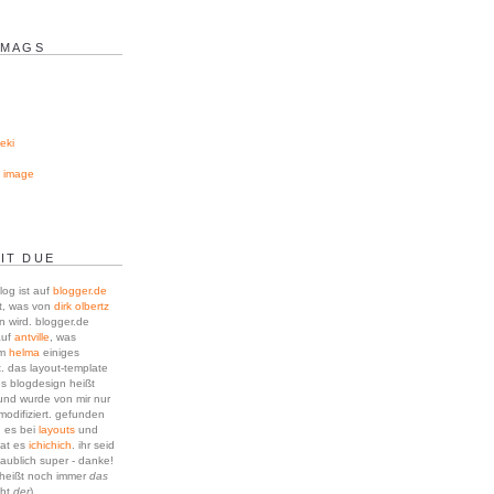
 MAGS
eki
g image
IT DUE
log ist auf
blogger.de
t, was von
dirk olbertz
n wird. blogger.de
auf
antville
, was
um
helma
einiges
. das layout-template
es blogdesign heißt
nd wurde von mir nur
modifiziert. gefunden
h es bei
layouts
und
hat es
ichichich
. ihr seid
laublich super - danke!
 heißt noch immer
das
cht
der
)