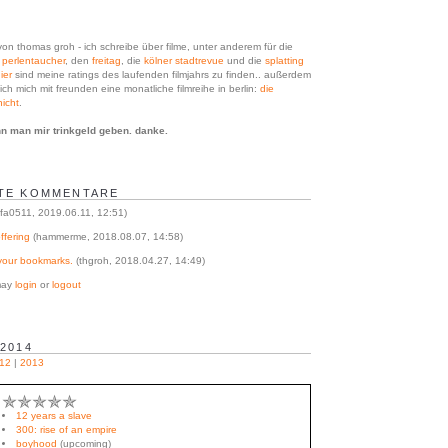
on thomas groh - ich schreibe über filme, unter anderem für die
n
perlentaucher
, den
freitag
, die
kölner stadtrevue
und die
splatting
ier
sind meine ratings des laufenden filmjahrs zu finden.
. außerdem
ich mich mit freunden eine monatliche filmreihe in berlin:
die
icht
.
n man mir trinkgeld geben. danke.
TE KOMMENTARE
fa0511, 2019.06.11, 12:51)
ffering
(hammerme, 2018.08.07, 14:58)
your bookmarks.
(thgroh, 2018.04.27, 14:49)
 may
login
or
logout
 2014
12
|
2013
✯✯✯✯✯
12 years a slave
300: rise of an empire
boyhood
(upcoming)