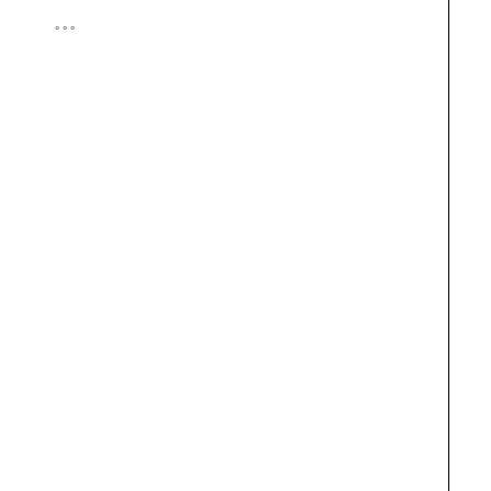
° ° °