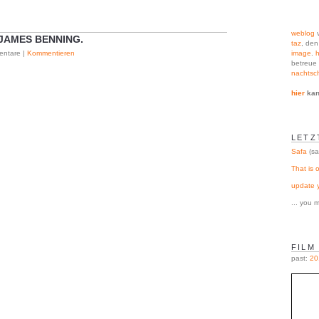
weblog
v
 JAMES BENNING.
taz
, de
image
.
h
entare |
Kommentieren
betreue 
nachtsch
hier
kan
LETZ
Safa
(sa
That is o
update 
... you
FILM
past:
20