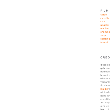
FILM
cargo
cine-fils
critic
negativ
revolver
shoming
sissy
splattin
torrent
CRED
dieses b
gehoste
betriebe
basiert 
wieder
verdankt
für dies
plakatif
u
minimal 
habe ic
erstellt 
alle ung
(und es
blog, ni