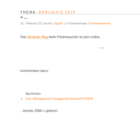
THEMA:
BERLINALE 2010
»
...
11. Februar 10 | Autor:
thgroh
| 0 Kommentare |
Kommentieren
Das
Berlinale-Blog
beim Perlentaucher ist jetzt online.
° ° °
kommentare dazu:
Backlinks
1
http://filmtagebuch.blogger.de/stories/1579849
...bereits 2586 x gelesen