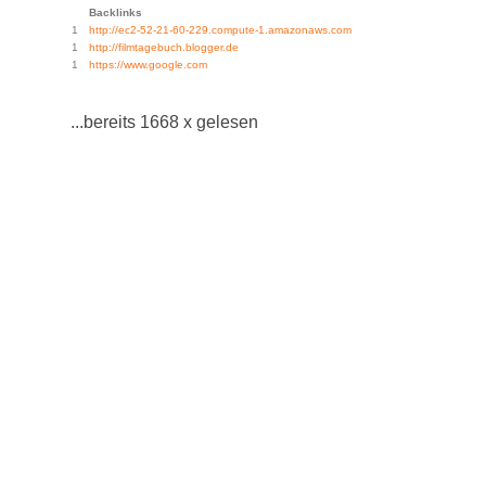
Backlinks
1
http://ec2-52-21-60-229.compute-1.amazonaws.com
1
http://filmtagebuch.blogger.de
1
https://www.google.com
...bereits 1668 x gelesen