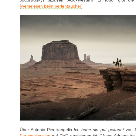
Jodorwoskys bizarrem Acid-Western "El Topo" gibt die 
[
weiterlesen beim perlentaucher
]
Über Antonio Pientrangelis
Ich habe sie gut gekannt
von 1
Fernsehjuwelen
auf DVD erschienen ist: "Wenn Adriana im G