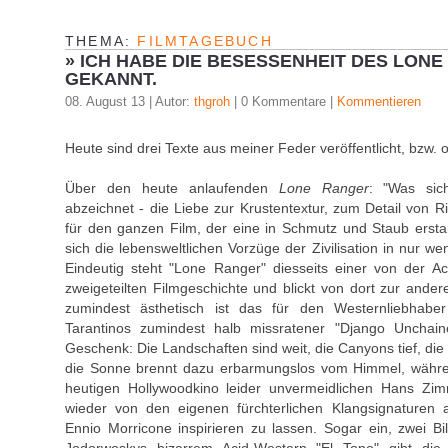
THEMA:
FILMTAGEBUCH
»
ICH HABE DIE BESESSENHEIT DES LON
GEKANNT.
08. August 13 | Autor:
thgroh
| 0 Kommentare |
Kommentieren
Heute sind drei Texte aus meiner Feder veröffentlicht, bzw. o
Über den heute anlaufenden
Lone Ranger
: "Was sic
abzeichnet - die Liebe zur Krustentextur, zum Detail von R
für den ganzen Film, der eine in Schmutz und Staub erstarr
sich die lebensweltlichen Vorzüge der Zivilisation in nur w
Eindeutig steht "Lone Ranger" diesseits einer von der A
zweigeteilten Filmgeschichte und blickt von dort zur ander
zumindest ästhetisch ist das für den Westernliebhabe
Tarantinos zumindest halb missratener "Django Unchain
Geschenk: Die Landschaften sind weit, die Canyons tief, di
die Sonne brennt dazu erbarmungslos vom Himmel, währe
heutigen Hollywoodkino leider unvermeidlichen Hans Zi
wieder von den eigenen fürchterlichen Klangsignaturen 
Ennio Morricone inspirieren zu lassen. Sogar ein, zwei Bil