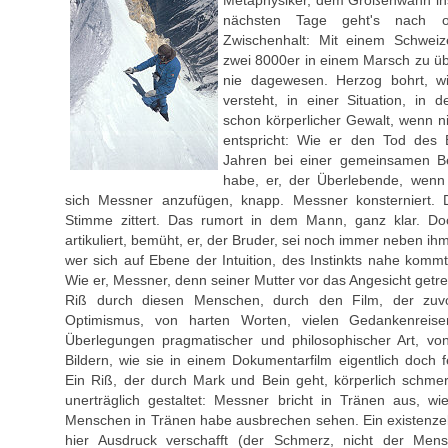
Metaphysiker, dem Größenwahn ins
nächsten Tage geht's nach 
Zwischenhalt: Mit einem Schwei
zwei 8000er in einem Marsch zu üb
nie dagewesen. Herzog bohrt, w
versteht, in einer Situation, in 
schon körperlicher Gewalt, wenn 
entspricht: Wie er den Tod des 
Jahren bei einer gemeinsamen B
habe, er, der Überlebende, wenn 
sich Messner anzufügen, knapp. Messner konsterniert. 
Stimme zittert. Das rumort in dem Mann, ganz klar. Doc
artikuliert, bemüht, er, der Bruder, sei noch immer neben ih
wer sich auf Ebene der Intuition, des Instinkts nahe kommt,
Wie er, Messner, denn seiner Mutter vor das Angesicht getre
Riß durch diesen Menschen, durch den Film, der zuvo
Optimismus, von harten Worten, vielen Gedankenreis
Überlegungen pragmatischer und philosophischer Art, vo
Bildern, wie sie in einem Dokumentarfilm eigentlich doch 
Ein Riß, der durch Mark und Bein geht, körperlich schme
unerträglich gestaltet: Messner bricht in Tränen aus, w
Menschen in Tränen habe ausbrechen sehen. Ein existenzel
hier Ausdruck verschafft (der Schmerz, nicht der Mens