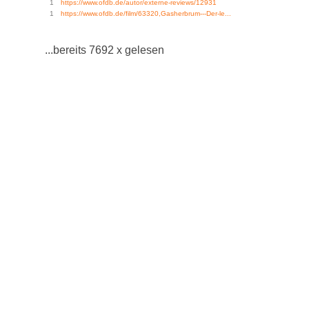
1
https://www.ofdb.de/autor/externe-reviews/12931
1
https://www.ofdb.de/film/63320,Gasherbrum---Der-le...
...bereits 7692 x gelesen