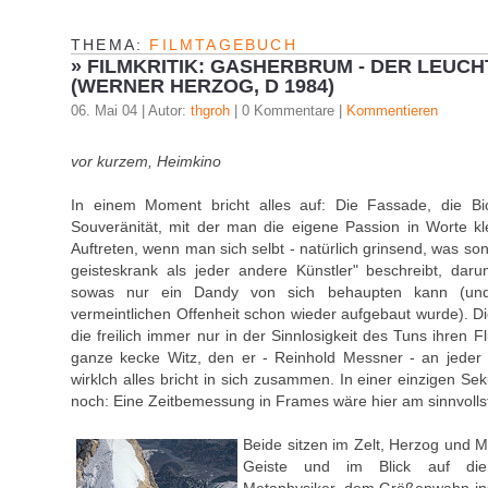
THEMA:
FILMTAGEBUCH
»
FILMKRITIK: GASHERBRUM - DER LEUC
(WERNER HERZOG, D 1984)
06. Mai 04 | Autor:
thgroh
| 0 Kommentare |
Kommentieren
vor kurzem, Heimkino
In einem Moment bricht alles auf: Die Fassade, die Bio
Souveränität, mit der man die eigene Passion in Worte kl
Auftreten, wenn man sich selbt - natürlich grinsend, was sons
geisteskrank als jeder andere Künstler" beschreibt, dar
sowas nur ein Dandy von sich behaupten kann (und
vermeintlichen Offenheit schon wieder aufgebaut wurde). 
die freilich immer nur in der Sinnlosigkeit des Tuns ihren F
ganze kecke Witz, den er - Reinhold Messner - an jeder St
wirklch alles bricht in sich zusammen. In einer einzigen Se
noch: Eine Zeitbemessung in Frames wäre hier am sinnvolls
Beide sitzen im Zelt, Herzog und 
Geiste und im Blick auf die