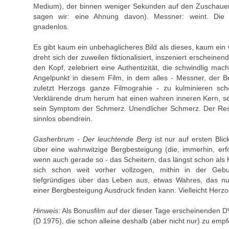
Medium), der binnen weniger Sekunden auf den Zuschauer 
sagen wir: eine Ahnung davon). Messner: weint. Die
gnadenlos.
Es gibt kaum ein unbehaglicheres Bild als dieses, kaum ein 
dreht sich der zuweilen fiktionalisiert, inszeniert erscheine
den Kopf, zelebriert eine Authentizität, die schwindlig mac
Angelpunkt in diesem Film, in dem alles - Messner, der B
zuletzt Herzogs ganze Filmograhie - zu kulminieren sch
Verklärende drum herum hat einen wahren inneren Kern, se
sein Symptom der Schmerz. Unendlicher Schmerz. Der Res
sinnlos obendrein.
Gasherbrum - Der leuchtende Berg
ist nur auf ersten Bli
über eine wahnwitzige Bergbesteigung (die, immerhin, erf
wenn auch gerade so - das Scheitern, das längst schon als H
sich schon weit vorher vollzogen, mithin in der Gebu
tiefgründiges über das Leben aus, etwas Wahres, das nur
einer Bergbesteigung Ausdruck finden kann. Vielleicht Herzo
Hinweis
: Als Bonusfilm auf der dieser Tage erscheinenden
(D 1975), die schon alleine deshalb (aber nicht nur) zu empfe