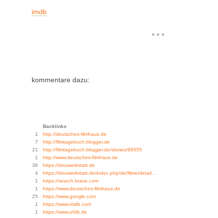
imdb
° ° °
kommentare dazu:
Backlinks
1
http://deutsches-filmhaus.de
7
http://filmtagebuch.blogger.de
21
http://filmtagebuch.blogger.de/stories/99555
1
http://www.deutsches-filmhaus.de
36
https://kinowerkstatt.de
4
https://kinowerkstatt.de/index.php/de/filme/detail...
1
https://search.brave.com
1
https://www.deutsches-filmhaus.de
25
https://www.google.com
1
https://www.imdb.com
1
https://www.ofdb.de