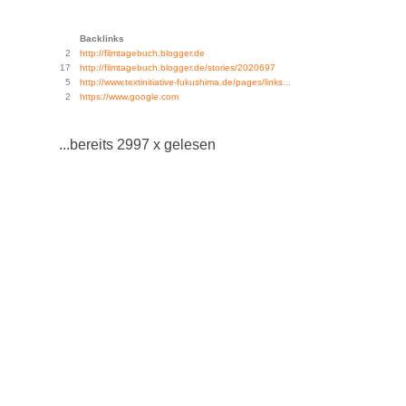
Backlinks
2
http://filmtagebuch.blogger.de
17
http://filmtagebuch.blogger.de/stories/2020697
5
http://www.textinitiative-fukushima.de/pages/links...
2
https://www.google.com
...bereits 2997 x gelesen