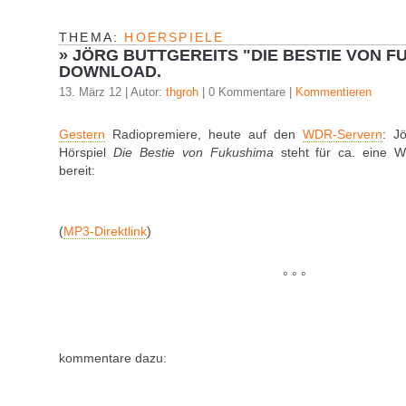
THEMA:
HOERSPIELE
»
JÖRG BUTTGEREITS "DIE BESTIE VON F
DOWNLOAD.
13. März 12 | Autor:
thgroh
| 0 Kommentare |
Kommentieren
Gestern
Radiopremiere, heute auf den
WDR-Servern
: J
Hörspiel
Die Bestie von Fukushima
steht für ca. eine 
bereit:
(
MP3-Direktlink
)
° ° °
kommentare dazu: