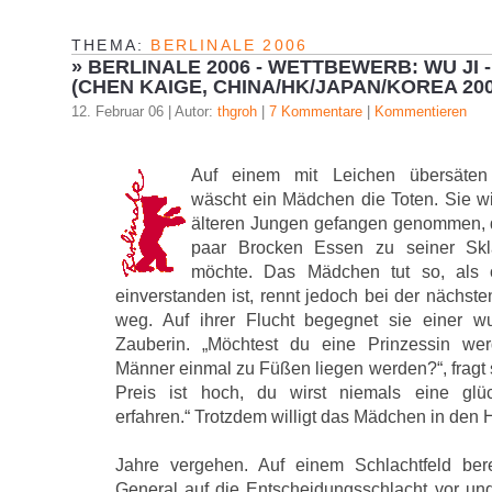
THEMA:
BERLINALE 2006
»
BERLINALE 2006 - WETTBEWERB: WU JI 
(CHEN KAIGE, CHINA/HK/JAPAN/KOREA 200
12. Februar 06 | Autor:
thgroh
|
7 Kommentare
|
Kommentieren
Auf einem mit Leichen übersäten 
wäscht ein Mädchen die Toten. Sie w
älteren Jungen gefangen genommen, de
paar Brocken Essen zu seiner Sk
möchte. Das Mädchen tut so, als 
einverstanden ist, rennt jedoch bei der nächst
weg. Auf ihrer Flucht begegnet sie einer w
Zauberin. „Möchtest du eine Prinzessin wer
Männer einmal zu Füßen liegen werden?“, fragt 
Preis ist hoch, du wirst niemals eine glüc
erfahren.“ Trotzdem willigt das Mädchen in den 
Jahre vergehen. Auf einem Schlachtfeld bere
General auf die Entscheidungsschlacht vor und