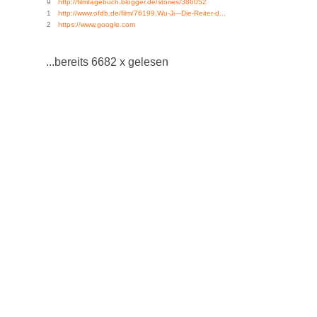
9
http://filmtagebuch.blogger.de/stories/386052
1
http://www.ofdb.de/film/76199,Wu-Ji---Die-Reiter-d...
2
https://www.google.com
...bereits 6682 x gelesen