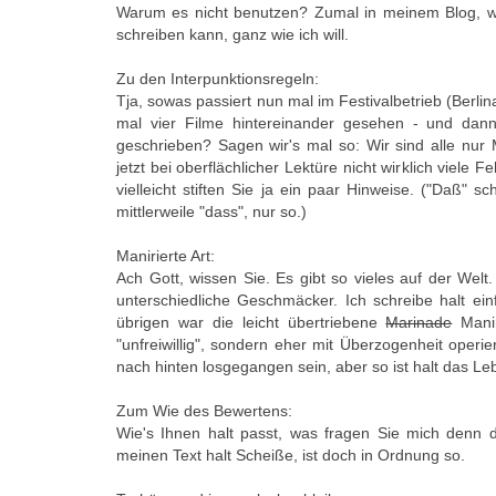
Warum es nicht benutzen? Zumal in meinem Blog, wo
schreiben kann, ganz wie ich will.
Zu den Interpunktionsregeln:
Tja, sowas passiert nun mal im Festivalbetrieb (Berli
mal vier Filme hintereinander gesehen - und dan
geschrieben? Sagen wir's mal so: Wir sind alle nur
jetzt bei oberflächlicher Lektüre nicht wirklich viele Fe
vielleicht stiften Sie ja ein paar Hinweise. ("Daß" sc
mittlerweile "dass", nur so.)
Manirierte Art:
Ach Gott, wissen Sie. Es gibt so vieles auf der Wel
unterschiedliche Geschmäcker. Ich schreibe halt einf
übrigen war die leicht übertriebene
Marinade
Manir
"unfreiwillig", sondern eher mit Überzogenheit operie
nach hinten losgegangen sein, aber so ist halt das Le
Zum Wie des Bewertens:
Wie's Ihnen halt passt, was fragen Sie mich denn 
meinen Text halt Scheiße, ist doch in Ordnung so.