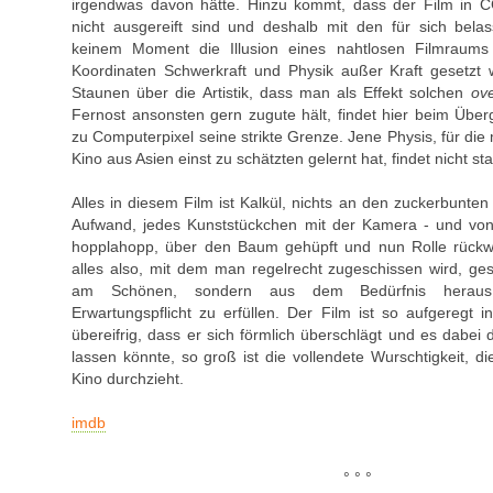
irgendwas davon hätte. Hinzu kommt, dass der Film in CG
nicht ausgereift sind und deshalb mit den für sich bel
keinem Moment die Illusion eines nahtlosen Filmraums
Koordinaten Schwerkraft und Physik außer Kraft gesetzt
Staunen über die Artistik, dass man als Effekt solchen
ove
Fernost ansonsten gern zugute hält, findet hier beim Üb
zu Computerpixel seine strikte Grenze. Jene Physis, für di
Kino aus Asien einst zu schätzten gelernt hat, findet nicht sta
Alles in diesem Film ist Kalkül, nichts an den zuckerbunten
Aufwand, jedes Kunststückchen mit der Kamera - und von 
hopplahopp, über den Baum gehüpft und nun Rolle rückwä
alles also, mit dem man regelrecht zugeschissen wird, ges
am Schönen, sondern aus dem Bedürfnis heraus, 
Erwartungspflicht zu erfüllen. Der Film ist so aufgeregt 
übereifrig, dass er sich förmlich überschlägt und es dabei
lassen könnte, so groß ist die vollendete Wurschtigkeit, d
Kino durchzieht.
imdb
° ° °