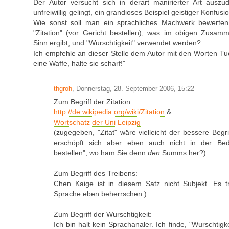
Der Autor versucht sich in derart manirierter Art ausz
unfreiwillig gelingt, ein grandioses Beispiel geistiger Konfusi
Wie sonst soll man ein sprachliches Machwerk bewerten
"Zitation" (vor Gericht bestellen), was im obigen Zusa
Sinn ergibt, und "Wurschtigkeit" verwendet werden?
Ich empfehle an dieser Stelle dem Autor mit den Worten Tuc
eine Waffe, halte sie scharf!"
thgroh
, Donnerstag, 28. September 2006, 15:22
Zum Begriff der Zitation:
http://de.wikipedia.org/wiki/Zitation
&
Wortschatz der Uni Leipzig
(zugegeben, "Zitat" wäre vielleicht der bessere Begri
erschöpft sich aber eben auch nicht in der Bed
bestellen", wo ham Sie denn
den
Summs her?)
Zum Begriff des Treibens:
Chen Kaige ist in diesem Satz nicht Subjekt. Es tr
Sprache eben beherrschen.)
Zum Begriff der Wurschtigkeit:
Ich bin halt kein Sprachanaler. Ich finde, "Wurschtigkei