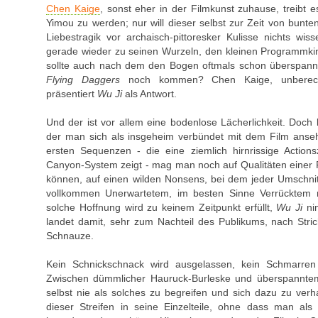
Chen Kaige
, sonst eher in der Filmkunst zuhause, treibt 
Yimou zu werden; nur will dieser selbst zur Zeit von bunten 
Liebestragik vor archaisch-pittoresker Kulisse nichts wi
gerade wieder zu seinen Wurzeln, den kleinen Programmki
sollte auch nach dem den Bogen oftmals schon überspan
Flying Daggers
noch kommen? Chen Kaige, unberecht
präsentiert
Wu Ji
als Antwort.
Und der ist vor allem eine bodenlose Lächerlichkeit. Doch 
der man sich als insgeheim verbündet mit dem Film anseh
ersten Sequenzen - die eine ziemlich hirnrissige Action
Canyon-System zeigt - mag man noch auf Qualitäten einer P
können, auf einen wilden Nonsens, bei dem jeder Umschni
vollkommen Unerwartetem, im besten Sinne Verrücktem m
solche Hoffnung wird zu keinem Zeitpunkt erfüllt,
Wu Ji
nim
landet damit, sehr zum Nachteil des Publikums, nach Str
Schnauze.
Kein Schnickschnack wird ausgelassen, kein Schmarren 
Zwischen dümmlicher Hauruck-Burleske und überspanntem 
selbst nie als solches zu begreifen und sich dazu zu verha
dieser Streifen in seine Einzelteile, ohne dass man al