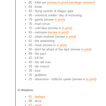
85 - killer joe (
review in print
) (
wichtiger hinweis!
)
84 - livide
83 - flying swords of dragon gate
80 - universal soldier: day of reckoning
79 - gandu (review
in print
)
76 - mad circus
70 - cold blue (review in
in print
)
65 - metropia (
review in print
)
62 - urban explorer (review
in print
)
61 - the awakening
60 - meat (review in
in print
)
50 - don't be afraid of the dark (review
in print
)
48 - the pact
43 - kill list
40 - the tall man
39 - der mönch
28 - love
26 - grabbers
25 - obsession - tödliche spiele (review in
in print
)
in theatres
91 - barbara
88 - drive
87 - amer