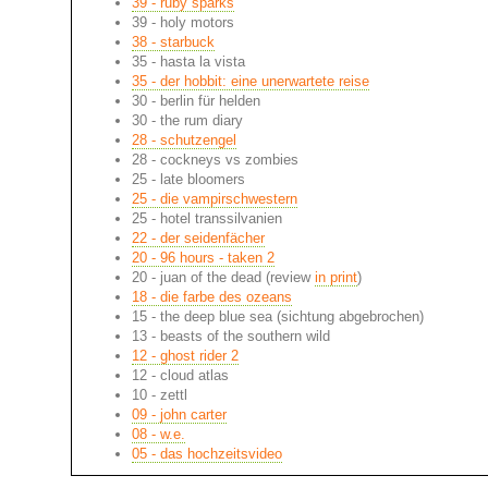
39 - ruby sparks
39 - holy motors
38 - starbuck
35 - hasta la vista
35 - der hobbit: eine unerwartete reise
30 - berlin für helden
30 - the rum diary
28 - schutzengel
28 - cockneys vs zombies
25 - late bloomers
25 - die vampirschwestern
25 - hotel transsilvanien
22 - der seidenfächer
20 - 96 hours - taken 2
20 - juan of the dead (review
in print
)
18 - die farbe des ozeans
15 - the deep blue sea (sichtung abgebrochen)
13 - beasts of the southern wild
12 - ghost rider 2
12 - cloud atlas
10 - zettl
09 - john carter
08 - w.e.
05 - das hochzeitsvideo