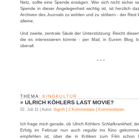
Netz, sollte eine Spende erwägen. Wer sich nicht sicher se
Spende in dieser Angelegenheit wichtig ist, ist herzlich d
Archiven des Journals zu wühlen und zu stöbern - der Res
alleine.
Und zweite, zentrale Säule der Unterstützung: Reicht diesen 
die es interessieren könnte - per Mail, in Eurem Blog, b
überall.
° ° °
THEMA:
KINOKULTUR
»
ULRICH KÖHLERS LAST MOVIE?
02. Juli 11 | Autor:
thgroh
|
2 Kommentare
|
Kommentieren
Ich frage mich gerade, ob Ulrich Köhlers
Schlafkrankheit
, d
Erfolg im Februar nun auch regulär ins Kino gekomm
empfehlen ist, über die in Kritiken zum Film schon h