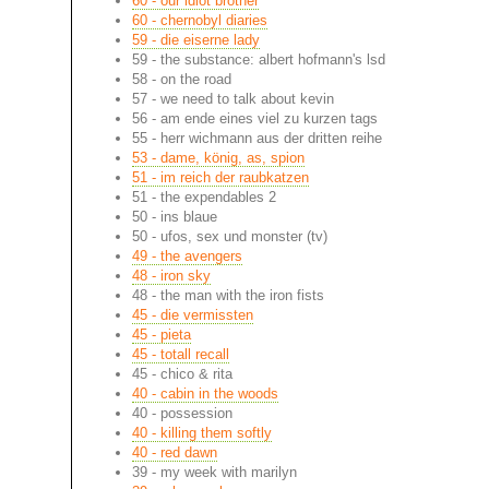
60 - our idiot brother
60 - chernobyl diaries
59 - die eiserne lady
59 - the substance: albert hofmann's lsd
58 - on the road
57 - we need to talk about kevin
56 - am ende eines viel zu kurzen tags
55 - herr wichmann aus der dritten reihe
53 - dame, könig, as, spion
51 - im reich der raubkatzen
51 - the expendables 2
50 - ins blaue
50 - ufos, sex und monster (tv)
49 - the avengers
48 - iron sky
48 - the man with the iron fists
45 - die vermissten
45 - pieta
45 - totall recall
45 - chico & rita
40 - cabin in the woods
40 - possession
40 - killing them softly
40 - red dawn
39 - my week with marilyn