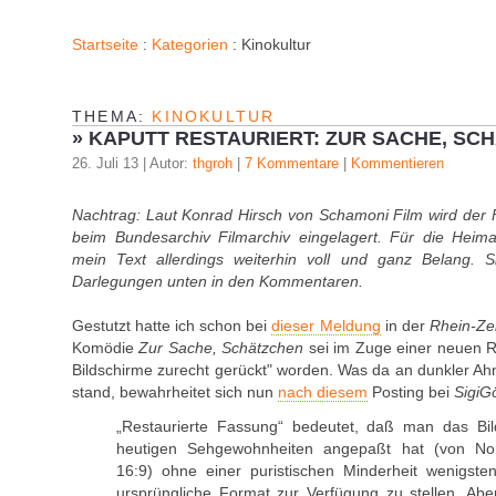
Startseite
:
Kategorien
: Kinokultur
THEMA:
KINOKULTUR
»
KAPUTT RESTAURIERT: ZUR SACHE, SC
26. Juli 13 | Autor:
thgroh
|
7 Kommentare
|
Kommentieren
Nachtrag: Laut Konrad Hirsch von Schamoni Film wird der F
beim Bundesarchiv Filmarchiv eingelagert. Für die Heima
mein Text allerdings weiterhin voll und ganz Belang. 
Darlegungen unten in den Kommentaren.
Gestutzt hatte ich schon bei
dieser Meldung
in der
Rhein-Ze
Komödie
Zur Sache, Schätzchen
sei im Zuge einer neuen R
Bildschirme zurecht gerückt" worden. Was da an dunkler A
stand, bewahrheitet sich nun
nach diesem
Posting bei
SigiG
„Restaurierte Fassung“ bedeutet, daß man das Bil
heutigen Sehgewohnheiten angepaßt hat (von No
16:9) ohne einer puristischen Minderheit wenigste
ursprüngliche Format zur Verfügung zu stellen. Aber