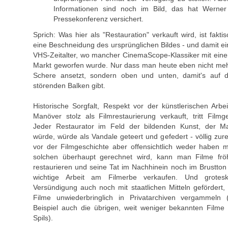
Informationen sind noch im Bild, das hat Werne
Pressekonferenz versichert.
Sprich: Was hier als "Restauration" verkauft wird, ist fakti
eine Beschneidung des ursprünglichen Bildes - und damit ein 
VHS-Zeitalter, wo mancher CinemaScope-Klassiker mit einem
Markt geworfen wurde. Nur dass man heute eben nicht mehr
Schere ansetzt, sondern oben und unten, damit's auf d
störenden Balken gibt.
Historische Sorgfalt, Respekt vor der künstlerischen Arbe
Manöver stolz als Filmrestaurierung verkauft, tritt Film
Jeder Restaurator im Feld der bildenden Kunst, der Ma
würde, würde als Vandale geteert und gefedert - völlig zu
vor der Filmgeschichte aber offensichtlich weder haben 
solchen überhaupt gerechnet wird, kann man Filme fröh
restaurieren und seine Tat im Nachhinein noch im Brustto
wichtige Arbeit am Filmerbe verkaufen. Und grotesk
Versündigung auch noch mit staatlichen Mitteln gefördert
Filme unwiederbringlich in Privatarchiven vergammeln
Beispiel auch die übrigen, weit weniger bekannten Filme
Spils).