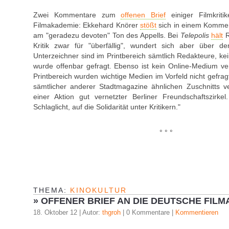
Zwei Kommentare zum
offenen Brief
einiger Filmkriti
Filmakademie: Ekkehard Knörer
stößt
sich in einem Kommen
am "geradezu devoten" Ton des Appells. Bei
Telepolis
hält
R
Kritik zwar für "überfällig", wundert sich aber über d
Unterzeichner sind im Printbereich sämtlich Redakteure, kein
wurde offenbar gefragt. Ebenso ist kein Online-Medium ve
Printbereich wurden wichtige Medien im Vorfeld nicht gefragt
sämtlicher anderer Stadtmagazine ähnlichen Zuschnitts v
einer Aktion gut vernetzter Berliner Freundschaftszirke
Schlaglicht, auf die Solidarität unter Kritikern."
° ° °
THEMA:
KINOKULTUR
»
OFFENER BRIEF AN DIE DEUTSCHE FILM
18. Oktober 12 | Autor:
thgroh
| 0 Kommentare |
Kommentieren