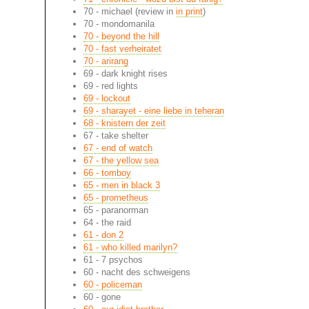
70 - michael (review in
in print
)
70 - mondomanila
70 - beyond the hill
70 - fast verheiratet
70 - arirang
69 - dark knight rises
69 - red lights
69 - lockout
69 - sharayet - eine liebe in teheran
68 - knistern der zeit
67 - take shelter
67 - end of watch
67 - the yellow sea
66 - tomboy
65 - men in black 3
65 - prometheus
65 - paranorman
64 - the raid
61 - don 2
61 - who killed marilyn?
61 - 7 psychos
60 - nacht des schweigens
60 - policeman
60 - gone