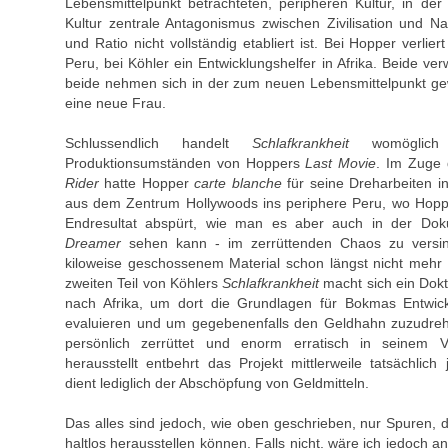
Lebensmittelpunkt betrachteten, peripheren Kultur, in der 
Kultur zentrale Antagonismus zwischen Zivilisation und N
und Ratio nicht vollständig etabliert ist. Bei Hopper verlier
Peru, bei Köhler ein Entwicklungshelfer in Afrika. Beide ve
beide nehmen sich in der zum neuen Lebensmittelpunkt 
eine neue Frau.
Schlussendlich handelt
Schlafkrankheit
womöglich
Produktionsumständen von Hoppers
Last Movie
. Im Zuge 
Rider
hatte Hopper
carte blanche
für seine Dreharbeiten i
aus dem Zentrum Hollywoods ins periphere Peru, wo Hop
Endresultat abspürt, wie man es aber auch in der Do
Dreamer
sehen kann - im zerrüttenden Chaos zu versi
kiloweise geschossenem Material schon längst nicht mehr 
zweiten Teil von Köhlers
Schlafkrankheit
macht sich ein Dokt
nach Afrika, um dort die Grundlagen für Bokmas Entwickl
evaluieren und um gegebenenfalls den Geldhahn zuzudreh
persönlich zerrüttet und enorm erratisch in seinem V
herausstellt entbehrt das Projekt mittlerweile tatsächlic
dient lediglich der Abschöpfung von Geldmitteln.
Das alles sind jedoch, wie oben geschrieben, nur Spuren, d
haltlos herausstellen können. Falls nicht, wäre ich jedoch an