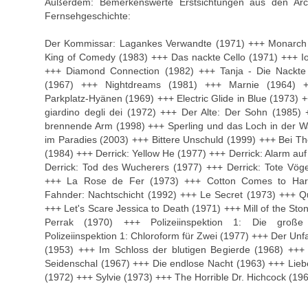
Außerdem: Bemerkenswerte Erstsichtungen aus den Arc
Fernsehgeschichte:
Der Kommissar: Lagankes Verwandte (1971) +++ Monarch (
King of Comedy (1983) +++ Das nackte Cello (1971) +++ I
+++ Diamond Connection (1982) +++ Tanja - Die Nackte 
(1967) +++ Nightdreams (1981) +++ Marnie (1964) 
Parkplatz-Hyänen (1969) +++ Electric Glide in Blue (1973) 
giardino degli dei (1972) +++ Der Alte: Der Sohn (1985)
brennende Arm (1998) +++ Sperling und das Loch in der W
im Paradies (2003) +++ Bittere Unschuld (1999) +++ Bei Th
(1984) +++ Derrick: Yellow He (1977) +++ Derrick: Alarm au
Derrick: Tod des Wucherers (1977) +++ Derrick: Tote Vöge
+++ La Rose de Fer (1973) +++ Cotton Comes to Har
Fahnder: Nachtschicht (1992) +++ Le Secret (1973) +++ Qu
+++ Let's Scare Jessica to Death (1971) +++ Mill of the S
Perrak (1970) +++ Polizeiinspektion 1: Die groß
Polizeiinspektion 1: Chloroform für Zwei (1977) +++ Der Unf
(1953) +++ Im Schloss der blutigen Begierde (1968) ++
Seidenschal (1967) +++ Die endlose Nacht (1963) +++ Lieb
(1972) +++ Sylvie (1973) +++ The Horrible Dr. Hichcock (19