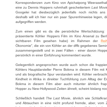
Korrespondenzen zum Kino von Apichatpong Weerasethaku
eine zu Dennis Hoppers ruhmhaft gescheitertem
Last Movi
Googelei hat diesbezüglich jedenfalls noch nichts ans 
deshalb will ich hier nur ein paar Spurenhinweise legen, die 
aufgegriffen werden.
Zum einen gibt es da die persönliche Wertschätzung:
präsentierte Köhler Hoppers Film im Kino Arsenal zu Ber
sichtbaren Film gesehen habe) im Rahmen der
Rei
Ökonomie", die ein von Köhler an der dffb gegebenes Semina
zusammengestellt und in zwei Fällen - einer davon Hoppe
persönlich in einer Einführung kommentiert wurde.
Gelegentlich angesprochen wurde auch schon die frappier
Köhlers Hauptdarsteller Pierre Bokma in diesem Film mit K
und als biografische Spur verstanden wird: Köhler verbrach
Kindheit in Afrika in direkter Tuchfühlung zum Alltag der E
Bokma in diesem Film aber auch mitunter ähnlich fra
Hopper zu New-Hollywood-Zeiten ähnelt, scheint bislang no
Schließlich handelt
The Last Movie
, ähnlich wie
Schlafkran
und Abtauchen in eine nicht profund fremde, aber, vom