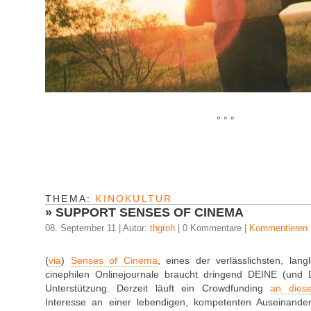
° ° °
THEMA:
KINOKULTUR
»
SUPPORT SENSES OF CINEMA
08. September 11 | Autor:
thgroh
| 0 Kommentare |
Kommentieren
(
via
)
Senses of Cinema
, eines der verlässlichsten, lan
cinephilen Onlinejournale braucht dringend DEINE (und
Unterstützung. Derzeit läuft ein Crowdfunding
an diese
Interesse an einer lebendigen, kompetenten Auseinande