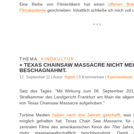
Eine Reihe von Filmkritikern hat einen
offenen Brie
Filmakademie
geschrieben. Inhaltlich schließe ich mich voll
° ° °
THEMA:
KINOKULTUR
»
TEXAS CHAINSAW MASSACRE NICHT ME
BESCHAGNAHMT.
12. September 11 | Autor:
thgroh
| 0 Kommentare |
Kommentieren
Satz des Tages: "Mit Wirkung zum 06. September 201
Strafkammer des Landgericht Frankfurt am Main die allg
von Texas Chainsaw Massacre aufgehoben."
Turbine Medien
haben nach drei Jahren geschafft
, was 
möglich gehalten hat:
Texas Chain Saw Massacre
, für
zentralen Filme des amerikanischen Kinos der 70er Jahre, 
mehr staatsanwaltschaftlich beschlagnahmt. Damit