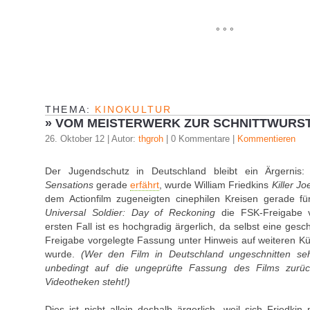
° ° °
THEMA:
KINOKULTUR
»
VOM MEISTERWERK ZUR SCHNITTWURST
26. Oktober 12 | Autor:
thgroh
| 0 Kommentare |
Kommentieren
Der Jugendschutz in Deutschland bleibt ein Ärgerni
Sensations
gerade
erfährt
, wurde William Friedkins
Killer Jo
dem Actionfilm zugeneigten cinephilen Kreisen gerade f
Universal Soldier: Day of Reckoning
die FSK-Freigabe 
ersten Fall ist es hochgradig ärgerlich, da selbst eine gesch
Freigabe vorgelegte Fassung unter Hinweis auf weiteren K
wurde.
(Wer den Film in Deutschland ungeschnitten se
unbedingt auf die ungeprüfte Fassung des Films zurück
Videotheken steht!)
Dies ist nicht allein deshalb ärgerlich, weil sich Friedkin