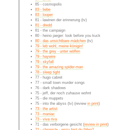
85 - cosmopolis
83 - liebe
83 - looper
81 - lawinen der erinnerung (tv)
81 - dredd
81 - the campaign
80 - heino jaeger: look before you kuck
80 - das unsichtbare mädchen
(tv)
79 - leb wohl, meine königin!
79 - the grey - unter wölfen
79 - haywire
79 - skyfall
79 - the amazing spider-man
78 - sleep tight
77 - hugo cabret
77 - small town murder songs
76 - dark shadows
75 - jeff, der noch zuhause wohnt
75 - die muppets
75 - into the abyss (tv) (review
in print
)
73 - the artist
73 - maniac
73 - viva riva
71 - das verborgene gesicht (
review in print
)
71 - chronicle - wozu bist du fähig?