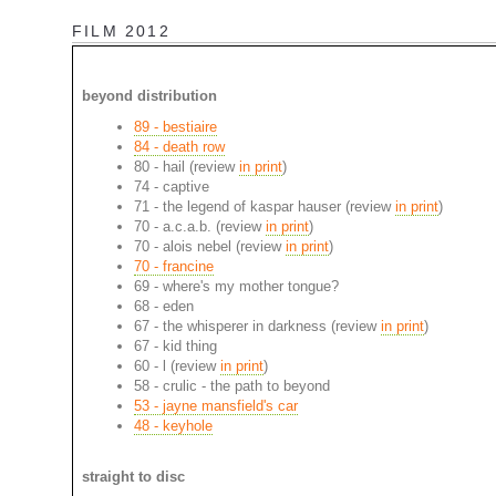
FILM 2012
beyond distribution
89 - bestiaire
84 - death row
80 - hail (review
in print
)
74 - captive
71 - the legend of kaspar hauser (review
in print
)
70 - a.c.a.b. (review
in print
)
70 - alois nebel (review
in print
)
70 - francine
69 - where's my mother tongue?
68 - eden
67 - the whisperer in darkness (review
in print
)
67 - kid thing
60 - l (review
in print
)
58 - crulic - the path to beyond
53 - jayne mansfield's car
48 - keyhole
straight to disc