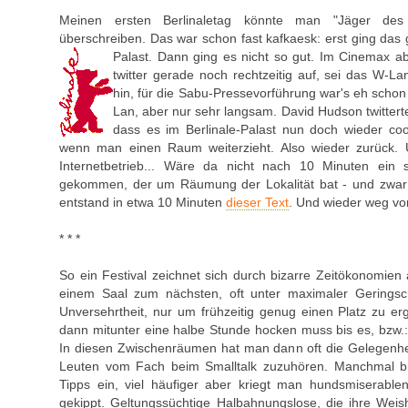
Meinen ersten Berlinaletag könnte man "Jäger des
überschreiben. Das war schon fast kafkaesk: erst ging das 
Palast. Dann ging es nicht so gut. Im Cinemax a
twitter gerade noch rechtzeitig auf, sei das W-La
hin, für die Sabu-Pressevorführung war's eh schon
Lan, aber nur sehr langsam. David Hudson twittert
dass es im Berlinale-Palast nun doch wieder coo
wenn man einen Raum weiterzieht. Also wieder zurück. 
Internetbetrieb... Wäre da nicht nach 10 Minuten ein s
gekommen, der um Räumung der Lokalität bat - und zwar s
entstand in etwa 10 Minuten
dieser Text
. Und wieder weg vo
* * *
So ein Festival zeichnet sich durch bizarre Zeitökonomien
einem Saal zum nächsten, oft unter maximaler Geringsc
Unversehrtheit, nur um frühzeitig genug einen Platz zu e
dann mitunter eine halbe Stunde hocken muss bis es, bzw.: 
In diesen Zwischenräumen hat man dann oft die Gelegenhe
Leuten vom Fach beim Smalltalk zuzuhören. Manchmal br
Tipps ein, viel häufiger aber kriegt man hundsmiserable
gekippt. Geltungssüchtige Halbahnungslose, die ihre Weis