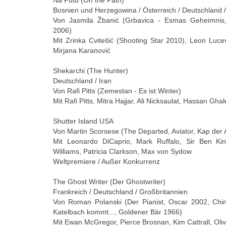
Bosnien und Herzegowina / Österreich / Deutschland /
Von Jasmila Žbanić (Grbavica - Esmas Geheimnis
2006)
Mit Zrinka Cvitešić (Shooting Star 2010), Leon Luce
Mirjana Karanović
Shekarchi (The Hunter)
Deutschland / Iran
Von Rafi Pitts (Zemestan - Es ist Winter)
Mit Rafi Pitts, Mitra Hajjar, Ali Nicksaulat, Hassan Ghal
Shutter Island USA
Von Martin Scorsese (The Departed, Aviator, Kap der 
Mit Leonardo DiCaprio, Mark Ruffalo, Sir Ben King
Williams, Patricia Clarkson, Max von Sydow
Weltpremiere / Außer Konkurrenz
The Ghost Writer (Der Ghostwriter)
Frankreich / Deutschland / Großbritannien
Von Roman Polanski (Der Pianist, Oscar 2002, Ch
Katelbach kommt..., Goldener Bär 1966)
Mit Ewan McGregor, Pierce Brosnan, Kim Cattrall, Oliv