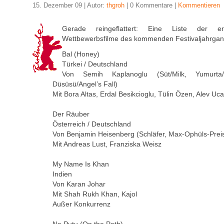
15. Dezember 09 | Autor:
thgroh
| 0 Kommentare |
Kommentieren
Gerade reingeflattert: Eine Liste der er
Wettbewerbsfilme des kommenden Festivaljahrgan
Bal (Honey)
Türkei / Deutschland
Von Semih Kaplanoglu (Süt/Milk, Yumurta/
Düsüsü/Angel’s Fall)
Mit Bora Altas, Erdal Besikcioglu, Tülin Özen, Alev Uca
Der Räuber
Österreich / Deutschland
Von Benjamin Heisenberg (Schläfer, Max-Ophüls-Prei
Mit Andreas Lust, Franziska Weisz
My Name Is Khan
Indien
Von Karan Johar
Mit Shah Rukh Khan, Kajol
Außer Konkurrenz
Na Putu (On the Path)