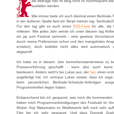
die Beiträge hier im Blog nicht so hochfrequent wie
ausfallen werden.
Wie immer biete ich auch diesmal einen Berlinale-
in der äußeren Spalte liest ein Skript meinen tag "berlinale2
Für den tag gibt es auch einen
RSS-Feed
für alle, die
mitlesen. Wie jedes Jahr werde ich unter diesem tag Artikel,
etc pp zum Festival sammeln - eine gewisse Vorsortierung 
durch meine Präferenzen schon und den mangelnden Anspr
erzielen), doch beileibe nicht alles wird automatisch
abgeprüft.
Ich habe es in diesem Jahr bemerkenswerterweise zu ke
Pressevorführung geschafft - kann also auch keine 
beisteuern. Anders sieht's bei Lukas aus, der
hier
einen erst
angefertigt hat. Ich vertraue Lukas soweit, dass ich sage:
beim persönlichen Berlinale-Schedule-Anfertigen au
Programmheften liegen haben.
Entsprechend bin ich gespannt, was mich die kommenden T
haben mich Programmankündigungen des Festivals im Vorfe
Wobei: Koji Wakamatsu im Wettbewerb ließ mich sehr auf
Film bin ich sehr gespannt. Und dass Dominik Gra