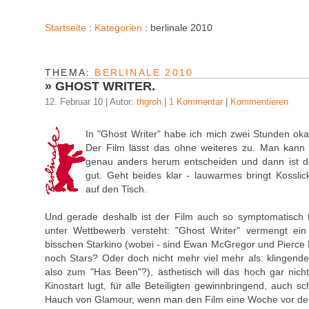
Startseite
:
Kategorien
: berlinale 2010
THEMA:
BERLINALE 2010
»
GHOST WRITER.
12. Februar 10 | Autor:
thgroh
|
1 Kommentar
|
Kommentieren
In "Ghost Writer" habe ich mich zwei Stunden okay
Der Film lässt das ohne weiteres zu. Man kann
genau anders herum entscheiden und dann ist de
gut. Geht beides klar - lauwarmes bringt Kossli
auf den Tisch.
Und gerade deshalb ist der Film auch so symptomatisch f
unter Wettbewerb versteht: "Ghost Writer" vermengt ein 
bisschen Starkino (wobei - sind Ewan McGregor und Pierce 
noch Stars? Oder doch nicht mehr viel mehr als: klingend
also zum "Has Been"?), ästhetisch will das hoch gar nich
Kinostart lugt, für alle Beteiligten gewinnbringend, auch 
Hauch von Glamour, wenn man den Film eine Woche vor d