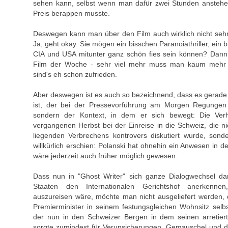
sehen kann, selbst wenn man dafür zwei Stunden ansteh
Preis berappen musste.
Deswegen kann man über den Film auch wirklich nicht sehr
Ja, geht okay. Sie mögen ein bisschen Paranoiathriller, ein
CIA und USA mitunter ganz schön fies sein können? Dann i
Film der Woche - sehr viel mehr muss man kaum mehr s
sind's eh schon zufrieden.
Aber deswegen ist es auch so bezeichnend, dass es gerade n
ist, der bei der Pressevorführung am Morgen Regungen 
sondern der Kontext, in dem er sich bewegt: Die Verh
vergangenen Herbst bei der Einreise in die Schweiz, die n
liegenden Verbrechens kontrovers diskutiert wurde, sond
willkürlich erschien: Polanski hat ohnehin ein Anwesen in de
wäre jederzeit auch früher möglich gewesen.
Dass nun in "Ghost Writer" sich ganze Dialogwechsel da
Staaten den Internationalen Gerichtshof anerkennen
auszureisen wäre, möchte man nicht ausgeliefert werden,
Premierminister in seinem festungsgleichen Wohnsitz selbs
der nun in den Schweizer Bergen in dem seinen arretiert
sorgte zumindest für Verunsicherungen, Gemauschel und d