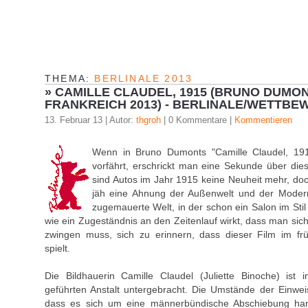
° ° °
THEMA:
BERLINALE 2013
»
CAMILLE CLAUDEL, 1915 (BRUNO DUMON
FRANKREICH 2013) - BERLINALE/WETTBE
13. Februar 13 | Autor:
thgroh
| 0 Kommentare |
Kommentieren
Wenn in Bruno Dumonts "Camille Claudel, 1915
vorfährt, erschrickt man eine Sekunde über dies
sind Autos im Jahr 1915 keine Neuheit mehr, doc
jäh eine Ahnung der Außenwelt und der Modern
zugemauerte Welt, in der schon ein Salon im Stil
wie ein Zugeständnis an den Zeitenlauf wirkt, dass man sic
zwingen muss, sich zu erinnern, dass dieser Film im fr
spielt.
Die Bildhauerin Camille Claudel (Juliette Binoche) ist
geführten Anstalt untergebracht. Die Umstände der Einwei
dass es sich um eine männerbündische Abschiebung hand