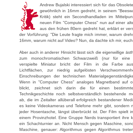
Andrew Bujalski interessiert sich für das Obsolete
gewöhnlich in 16mm gedreht, in seinem "Beesw
Kritik) steht ein Secondhandladen im Mittelpu
neuen Film "Computer Chess" nun auf einer al
aus den frühen 80ern gedreht hat, erklärt er ve
der Vorführung: "Die Leute fragte mich immer, warum dre
16mm, warum nicht auf Video? Nun, da dachte ich mir, euch 
Aber auch in anderer Hinsicht lässt sich die eigenwillige äs
zum monochromatischen Schwarzweiß (nur für eine ei
verspielte Miniatur bricht der Film in die Farbe au
Lichtflächen, zur niedrig aufgelösten Verschwommenh
Einschreibungen der technischen Materialgegenständigkei
Wenn in "Computer Chess" analoges Magnetband auf obso
blickt, zeichnet sich darin die für einen bestim
Technikgeschichte noch selbstverständlich bestehende me
ab, die im Zeitalter allüberall erfolgreich bestandener Me
es keine Videokameras und Telefone mehr gibt, sondern 
jeder Hosentasche, längst überbrückt ist. Der Film spielt 
einem Provinzhotel. Eine Gruppe Nerds transportiert ihre 
ein Schachturnier an. Nicht Mensch gegen Maschine, so
Maschine, genauer: Algorithmus gegen Algorithmus trete