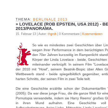
THEMA:
BERLINALE 2013
»
LOVELACE (ROB EPSTEIN, USA 2012) - B
2013/PANORAMA.
15. Februar 13 | Autor:
thgroh
| 0 Kommentare |
Kommentieren
So wie es mindestes zwei Geschichten über Lin
wegen ihrer Performance in dem berüchtigten P
den 70er Jahren kurzzeitig im Rampenlicht stand,
Körper der Linda Lovelace - beide, Geschichten
miteinander verknüpft: In seinem Film "Lovelace"
der 2010 mit "Howl", seinem Beatnik-Biopic über Allen Gi
Wettbewerb stand - beide spiegelbildlich gegenüber, ent
harten Schnitts, der seinen Film in zwei Teile teilt.
Die eine Geschichte erzählte schon der Dokumentarfilm 
(2005): Da war diese junge Frau, die die ganze Welt für ei
Pornutopia verwandelte, indem sie Harry Reems' großes G
in ihren Mund aufnahm. Eine Geschichte voll 
Aufbruchstimmung, freier Liebe. Mittendrin: Linda Lovelace'