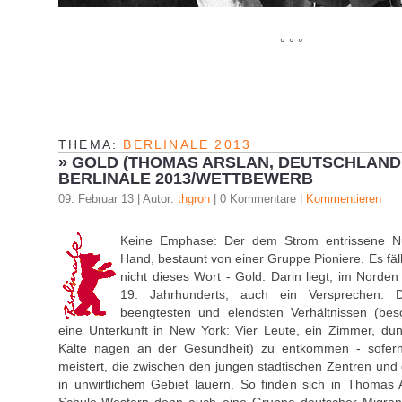
° ° °
THEMA:
BERLINALE 2013
»
GOLD (THOMAS ARSLAN, DEUTSCHLAND 2
BERLINALE 2013/WETTBEWERB
09. Februar 13 | Autor:
thgroh
| 0 Kommentare |
Kommentieren
Keine Emphase: Der dem Strom entrissene Nug
Hand, bestaunt von einer Gruppe Pioniere. Es fäl
nicht dieses Wort - Gold. Darin liegt, im Norde
19. Jahrhunderts, auch ein Versprechen: D
beengtesten und elendsten Verhältnissen (bes
eine Unterkunft in New York: Vier Leute, ein Zimmer, dun
Kälte nagen an der Gesundheit) zu entkommen - sofer
meistert, die zwischen den jungen städtischen Zentren u
in unwirtlichem Gebiet lauern. So finden sich in Thomas A
Schule-Western denn auch eine Gruppe deutscher Migran