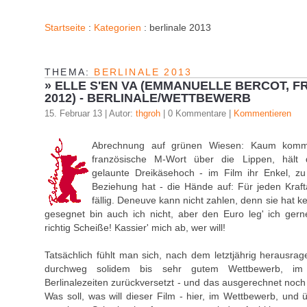
Startseite
:
Kategorien
: berlinale 2013
THEMA:
BERLINALE 2013
»
ELLE S'EN VA (EMMANUELLE BERCOT, 
2012) - BERLINALE/WETTBEWERB
15. Februar 13 | Autor:
thgroh
| 0 Kommentare |
Kommentieren
Abrechnung auf grünen Wiesen: Kaum kom
französische M-Wort über die Lippen, hält 
gelaunte Dreikäsehoch - im Film ihr Enkel, 
Beziehung hat - die Hände auf: Für jeden Kraft
fällig. Deneuve kann nicht zahlen, denn sie hat k
gesegnet bin auch ich nicht, aber den Euro leg' ich gerne
richtig Scheiße! Kassier' mich ab, wer will!
Tatsächlich fühlt man sich, nach dem letztjährig herausra
durchweg solidem bis sehr gutem Wettbewerb, im
Berlinalezeiten zurückversetzt - und das ausgerechnet noch
Was soll, was will dieser Film - hier, im Wettbewerb, und