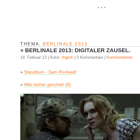
° ° °
THEMA:
BERLINALE 2013
»
BERLINALE 2013: DIGITALER ZAUSEL.
14. Februar 13 | Autor:
thgroh
| 0 Kommentare |
Kommentieren
»
Staralbum - Sam Rockwell
»
Was bisher geschah (6)