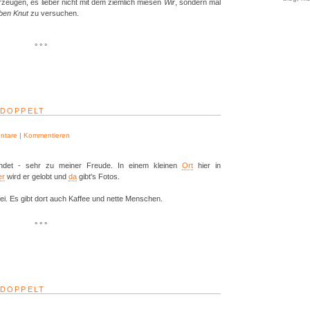
rzeugen, es lieber nicht mit dem ziemlich miesen
Wir
, sondern mal
ben Knut
zu versuchen.
° ° °
EDOPPELT
ntare
|
Kommentieren
landet - sehr zu meiner Freude. In einem kleinen
Ort
hier in
er
wird er gelobt und
da
gibt's Fotos.
i. Es gibt dort auch Kaffee und nette Menschen.
° ° °
EDOPPELT