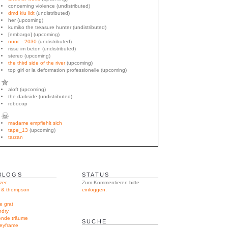
concerning violence (undistributed)
dmd kiu lidt
(undistributed)
her (upcoming)
kumiko the treasure hunter (undistributed)
[embargo] (upcoming)
nuoc - 2030
(undistributed)
risse im beton (undistributed)
stereo (upcoming)
the third side of the river
(upcoming)
top girl or la deformation professionelle (upcoming)
✯
aloft (upcoming)
the darkside (undistributed)
robocop
☠
madame empfiehlt sich
tape_13
(upcoming)
tarzan
BLOGS
STATUS
zer
Zum Kommentieren bitte
l & thompson
einloggen
.
e grat
ndry
rende träume
SUCHE
keyframe