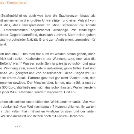
are
|
Kommentieren
 Straßenbild eines auch weit über die Stadtgrenzen hinaus als
tadt mit immerhin drei großen Universitäten und einer Vielzahl von
tet dies, dass allerspätestens ab Mitte September die Anzahl
 Laternenmasten angebrachter Aushänge mit eindeutigen
eser Gegend betreffend, drastisch zunimmt. Nicht selten geben
utsch-provinzieller Naivität Grund zum Amüsement, zumindest für
gend.
iffen und intakt. Und man hat auch im Westen davon gehört, dass
ick sein sollen. Kachelofen in der Wohnung aber, nee, also die
nd fließend' warm' Wasser auch! Sonnig wäre ja so schön und gute
ie Wohnung sein, einen Balkon aufweisen, gekacheltes Bad und
 ganze WG-geeignet und von ansehnlicher Fläche. Sagen wir: 80
 im ersten Stock, Parterre geht mal gar nicht. Saniert, ach, das
nsehen sowieso. Der Mietzins aber, ja nun, man zählt ja nun zu
er 300 Euro, das ließe man sich das schon kosten. Warm, versteht
icht jeder WG-Teilnehmer, sondern insgesamt. Und so.
 lachen ob solcher unverblühender Wohlstandsromantik. Von was
n dunkel ist? Vom Weihnachtsmann? Kommt ruhig her, ihr zarten
 in den kalten Hain mit seinen windigen Straßen und der lauten
ir sind unrasiert und heizen noch mit Kohlen. Harharhar.
° ° °