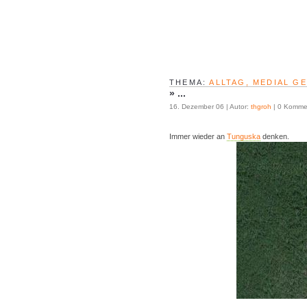
THEMA:
ALLTAG, MEDIAL G
»
...
16. Dezember 06 | Autor:
thgroh
| 0 Komme
Immer wieder an
Tunguska
denken.