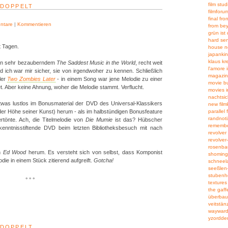
film stud
EDOPPELT
filmfor
final fron
ntare
|
Kommentieren
from be
grün ist
hard se
t Tagen.
house n
japanki
klaus kr
hon sehr bezauberndem
The Saddest Music in the World
, recht weit
l'amore i
d ich war mir sicher, sie von irgendwoher zu kennen. Schließlich
magazin
ler
Two Zombies Later
- in einem Song war jene Melodie zu einer
movie bu
et. Aber keine Ahnung, woher die Melodie stammt. Verflucht.
movies i
nachtsic
twas lustlos im Bonusmaterial der DVD des Universal-Klassikers
new filmk
 der Höhe seiner Kunst) herum - als im halbstündigen Bonusfeature
parallel 
randnot
rtönte. Ach, die Titelmelodie von
Die Mumie
ist das? Hübscher
remember
kenntnisstiftende DVD beim letzten Bibliotheksbesuch mit nach
revolver
revolver
rosenb
n
Ed Wood
herum. Es versteht sich von selbst, dass Komponist
shoming
ie in einem Stück zitierend aufgreift.
Gotcha!
schneel
seeßlen
stubenh
° ° °
textures 
the gaff
überbau
veitstän
wayward
yzordderr
EDOPPELT