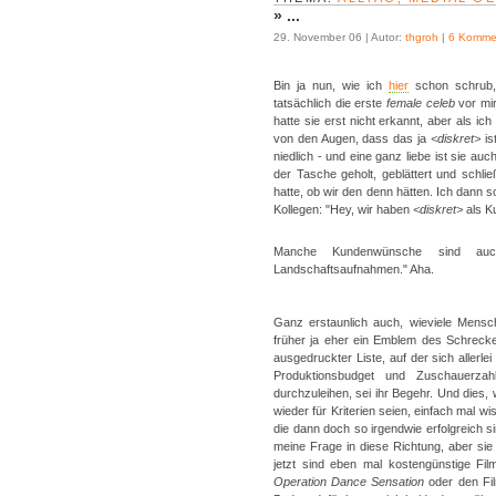
»
...
29. November 06 | Autor:
thgroh
|
6 Komme
Bin ja nun, wie ich
hier
schon schrub, 
tatsächlich die erste
female celeb
vor mir
hatte sie erst nicht erkannt, aber als i
von den Augen, dass das ja
<diskret>
is
niedlich - und eine ganz liebe ist sie a
der Tasche geholt, geblättert und schl
hatte, ob wir den denn hätten. Ich dann so
Kollegen: "Hey, wir haben
<diskret>
als Ku
Manche Kundenwünsche sind auc
Landschaftsaufnahmen." Aha.
Ganz erstaunlich auch, wieviele Mensc
früher ja eher ein Emblem des Schreck
ausgedruckter Liste, auf der sich allerle
Produktionsbudget und Zuschauerzah
durchzuleihen, sei ihr Begehr. Und dies, 
wieder für Kriterien seien, einfach mal 
die dann doch so irgendwie erfolgreich s
meine Frage in diese Richtung, aber sie 
jetzt sind eben mal kostengünstige Fi
Operation Dance Sensation
oder den Fil