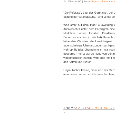
24. Oktober 06 | Autor:
thgroh
|
5 Komment
"Die Referate", sagt der Germanist, der
Sitzung der Veranstaltung, "sind ja mal der
Was steht auf dem Plan? Auswirkung d
Analverkehrs unter dem Paradigma einer
Mädchen. Pornos, Geishas, Prostitut
Entsetzen vor dem (zunächst) Unzucht 
habenden Christen, die Unzüchtigkeit 
fadenscheinige Übersetzungen zu tilgen.
Nekrophilie (das übernehme ich wahrschei
obskures Thema gibt es nicht. Von den be
wagemutigeren zählen, wird alles mit Fr
den Säften und Lüsten.
Unglaublicher Irrsinn, meint also der Ge
an unserem oft so herrlich anarchischen In
THEMA:
ALLTAG, MEDIAL G
»
...