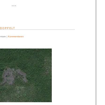
° ° °
EDOPPELT
ntare |
Kommentieren