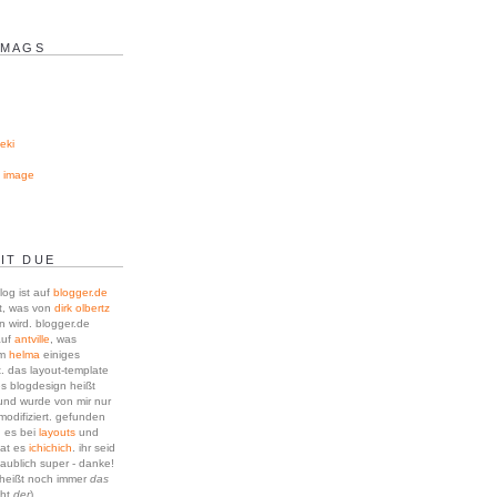
 MAGS
eki
g image
IT DUE
log ist auf
blogger.de
t, was von
dirk olbertz
n wird. blogger.de
auf
antville
, was
um
helma
einiges
. das layout-template
es blogdesign heißt
nd wurde von mir nur
modifiziert. gefunden
h es bei
layouts
und
hat es
ichichich
. ihr seid
laublich super - danke!
 heißt noch immer
das
cht
der
)