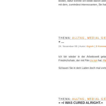
Boden, dafür konnte ich beide davon übe
mit dem, zumindest interessanten,
Sie ha
THEMA:
ALLTAG, MEDIAL G
»
...
24. November 06 | Autor:
thgroh
|
8 Komme
Ich bin wieder in der Arbeitswelt ge
Friedrichshain, der mit Film
zu tun
hat.
Hi
Schauen Sie in dem Laden doch mal vorbe
THEMA:
ALLTAG, MEDIAL G
»
»I WAS CURED ALRIGHT.«