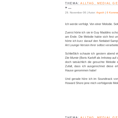
THEMA:
ALLTAG, MEDIAL G
»
...
29. November 06 | Autor:
thgroh
|
6 Komme
Ich werde verfolgt. Von einer Melodie. Sei
Zuerst hörte ich sie in Guy Maddins sc
am Ende. Die Melodie hakte sich fest un
hörte ich kurz darauf den Netlabel-Samp
Art Lounge-Version ihrer selbst verarbeit
Schließlich schaute ich gestern abend e
Die Mumie
(Boris Karloff als Imhotep auf
doch tatsächlich die gesuchte Melodie e
Zufall, dass ich ausgerechnet diese er
Hause genommen habe!
Und gerade höre ich im Soundtrack vo
Howard Shore jene mich verfolgende Melod
THEMA:
ALLTAG, MEDIAL G