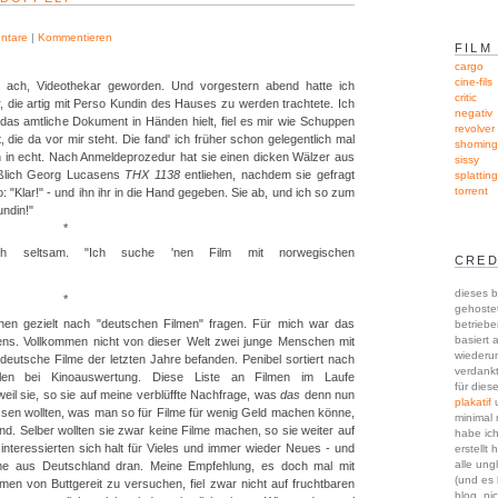
ntare
|
Kommentieren
FILM
cargo
cine-fils
ach, Videothekar geworden. Und vorgestern abend hatte ich
critic
, die artig mit Perso Kundin des Hauses zu werden trachtete. Ich
negativ
ch das amtliche Dokument in Händen hielt, fiel es mir wie Schuppen
revolver
t, die da vor mir steht. Die fand' ich früher schon gelegentlich mal
shoming
uch in echt. Nach Anmeldeprozedur hat sie einen dicken Wälzer aus
sissy
ießlich Georg Lucasens
THX 1138
entliehen, nachdem sie gefragt
splattin
torrent
: "Klar!" - und ihn ihr in die Hand gegeben. Sie ab, und ich so zum
ndin!"
*
h seltsam. "Ich suche 'nen Film mit norwegischen
CRED
dieses b
*
gehoste
hen gezielt nach "deutschen Filmen" fragen. Für mich war das
betriebe
basiert 
ens. Vollkommen nicht von dieser Welt zwei junge Menschen mit
wieder
i deutsche Filme der letzten Jahre befanden. Penibel sortiert nach
verdankt
len bei Kinoauswertung. Diese Liste an Filmen im Laufe
für dies
weil sie, so sie auf meine verblüffte Nachfrage, was
das
denn nun
plakatif
u
wissen wollten, was man so für Filme für wenig Geld machen könne,
minimal 
ind. Selber wollten sie zwar keine Filme machen, so sie weiter auf
habe ic
interessierten sich halt für Vieles und immer wieder Neues - und
erstellt 
alle ung
lme aus Deutschland dran. Meine Empfehlung, es doch mal mit
(und es
men von Buttgereit zu versuchen, fiel zwar nicht auf fruchtbaren
blog, ni