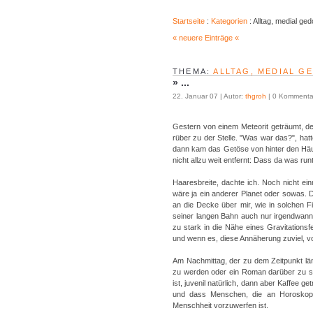
Startseite
:
Kategorien
: Alltag, medial ged
« neuere Einträge «
THEMA:
ALLTAG, MEDIAL G
»
...
22. Januar 07 | Autor:
thgroh
| 0 Kommenta
Gestern von einem Meteorit geträumt, de
rüber zu der Stelle. "Was war das?", hat
dann kam das Getöse von hinter den Häus
nicht allzu weit entfernt: Dass da was ru
Haaresbreite, dachte ich. Noch nicht e
wäre ja ein anderer Planet oder sowas. 
an die Decke über mir, wie in solchen F
seiner langen Bahn auch nur irgendwann 
zu stark in die Nähe eines Gravitations
und wenn es, diese Annäherung zuviel, v
Am Nachmittag, der zu dem Zeitpunkt lä
zu werden oder ein Roman darüber zu sc
ist, juvenil natürlich, dann aber Kaffee
und dass Menschen, die an Horoskope g
Menschheit vorzuwerfen ist.