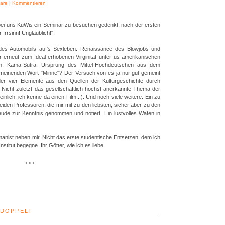
are
|
Kommentieren
 bei uns KuWis ein Seminar zu besuchen gedenkt, nach der ersten
 Irrsinn! Unglaublich!".
es Automobils auf's Sexleben. Renaissance des Blowjobs und
 erneut zum Ideal erhobenen Virginität unter us-amerikanischen
ion, Kama-Sutra. Ursprung des Mittel-Hochdeutschen aus dem
meinenden Wort "Minne"? Der Versuch von es ja nur gut gemeint
der vier Elemente aus den Quellen der Kulturgeschichte durch
 Nicht zuletzt das gesellschaftlich höchst anerkannte Thema der
nlich, ich kenne da einen Film...). Und noch viele weitere. Ein zu
iden Professoren, die mir mit zu den liebsten, sicher aber zu den
eude zur Kenntnis genommen und notiert. Ein lustvolles Waten in
rmanist neben mir. Nicht das erste studentische Entsetzen, dem ich
stitut begegne. Ihr Götter, wie ich es liebe.
° ° °
EDOPPELT