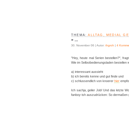
THEMA:
ALLTAG, MEDIAL G
»
...
30. November 06 | Autor:
thgroh
|
4 Komme
"Hey, heute mal Serien bestellen?", fra
Wie im Selbstbedienungsladen bestellen w
a) interessant aussieht
b) ich bereits kenne und gut finde und
c) schlussendlich von knoerer
hier
empfo
Ich sachja, geiler Job! Und das letzte W
fanboy-ish auszudrücken: So dermaßen geil