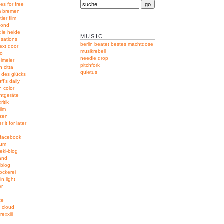
ies for free
um bremen
tier film
yond
 die heide
MUSIC
nsations
berlin beatet bestes
machtdose
ext door
musikrebell
no
needle drop
eimeier
pitchfork
n citta
quietus
 des glücks
ff's daily
n color
htgeräte
ritik
film
izen
 it for later
-facebook
aum
eki-blog
and
-blog
ockerei
in light
er
ze
 cloud
exxiii