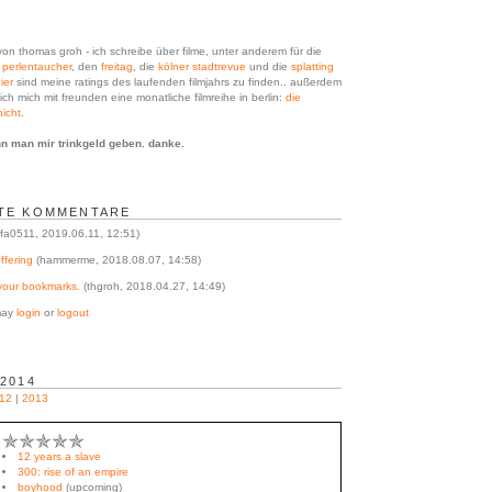
on thomas groh - ich schreibe über filme, unter anderem für die
n
perlentaucher
, den
freitag
, die
kölner stadtrevue
und die
splatting
ier
sind meine ratings des laufenden filmjahrs zu finden.
. außerdem
ich mich mit freunden eine monatliche filmreihe in berlin:
die
icht
.
n man mir trinkgeld geben. danke.
TE KOMMENTARE
fa0511, 2019.06.11, 12:51)
ffering
(hammerme, 2018.08.07, 14:58)
your bookmarks.
(thgroh, 2018.04.27, 14:49)
 may
login
or
logout
 2014
12
|
2013
✯✯✯✯✯
12 years a slave
300: rise of an empire
boyhood
(upcoming)