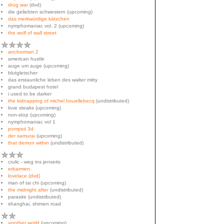
drug war
(dvd)
die geliebten schwestern (upcoming)
das merkwürdige kätzchen
nymphomaniac vol. 2 (upcoming)
the wolf of wall street
✯✯✯✯
anchorman 2
american hustle
auge um auge (upcoming)
blutgletscher
das erstaunliche leben des walter mitty
grand budapest hotel
i used to be darker
the kidnapping of michel houellebecq
(undistributed)
love steaks (upcoming)
non-stop (upcoming)
nymphomaniac vol 1
pompeii 3d
der samurai
(upcoming)
that demon within
(undistributed)
✯✯✯
crulic - weg ins jenseits
erbarmen
lovelace (dvd)
man of tai chi (upcoming)
the midnight after
(undistributed)
parasite (undistributed)
shanghai, shimen road
✯✯
another world
(upcoming)