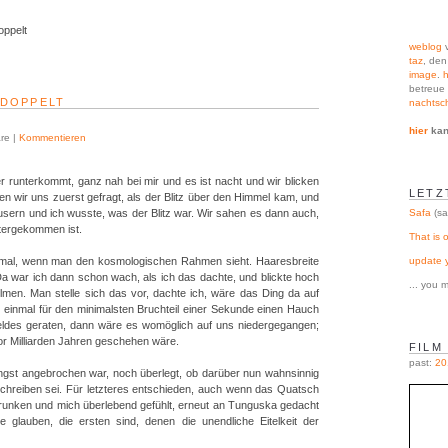
oppelt
weblog
v
taz
, de
image
.
h
betreue 
EDOPPELT
nachtsch
hier
kan
re |
Kommentieren
r runterkommt, ganz nah bei mir und es ist nacht und wir blicken
LETZ
ten wir uns zuerst gefragt, als der Blitz über den Himmel kam, und
Safa
(sa
ern und ich wusste, was der Blitz war. Wir sahen es dann auch,
ntergekommen ist.
That is o
update 
inmal, wenn man den kosmologischen Rahmen sieht. Haaresbreite
Da war ich dann schon wach, als ich das dachte, und blickte hoch
... you
ilmen. Man stelle sich das vor, dachte ich, wäre das Ding da auf
einmal für den minimalsten Bruchteil einer Sekunde einen Hauch
feldes geraten, dann wäre es womöglich auf uns niedergegangen;
or Milliarden Jahren geschehen wäre.
FILM
past:
20
ngst angebrochen war, noch überlegt, ob darüber nun wahnsinnig
hreiben sei. Für letzteres entschieden, auch wenn das Quatsch
 getrunken und mich überlebend gefühlt, erneut an Tunguska gedacht
lauben, die ersten sind, denen die unendliche Eitelkeit der