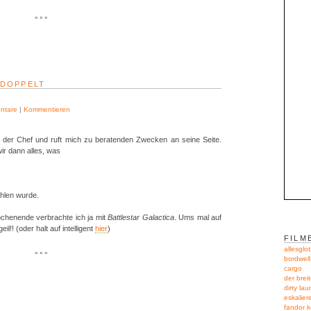
° ° °
EDOPPELT
ntare
|
Kommentieren
gt der Chef und ruft mich zu beratenden Zwecken an seine Seite.
ir dann alles, was
hlen wurde.
ochenende verbrachte ich ja mit
Battlestar Galactica
. Ums mal auf
!! (oder halt auf intelligent
hier
)
FILM
allesglot
° ° °
bordwel
cargo
der breit
dirty lau
eskalie
fandor 