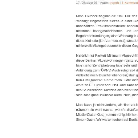
17. Oktober 06 | Autor:
thgroh
|
3 Komment
Mitte Oktober beginnt die Uni. Für das
"trendig" eingestuften Kiezes in einer S
unbezahlten Praktikantenstellen bedeu
meistens handgeschriebener und an
Begehrsbekundungen, eine Wohnung in di
diese Kleinode (ich vermute mal) westde
mittlerweile Alteingesessene in dieser Ge
Natürlich ist Parkett Minimum. Abgeschl
diese Berliner Altbauwohnungen ganz sch
bitte nicht, Zentralheizung bitte sehr u
Anbindung zum ÖPNV. Auch ruhig soll d
vielleicht noch Dusche obendrein, das
Kuh-Em-Quadrat. Gerne mehr. Bitte nicht
wäre das I-Tüpfelchen. DSL und Kabelfer
den Studierenden. Mietzins also nicht üb
sich. Also quasi inklusive allem. Nein, n
Man kann ja nicht anders, als fies zu
träumen die wohl nachts, wenn's drauße
Middle-Class-Kids, kommt ruhig hierher,
Simon-Dach. Wir warten schon auf Euch. W